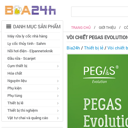
DANH MỤC SẢN PHẨM
TRANG CHỦ
GIỚI THIỆU
C
Máy rửa ly cốc nhà hàng
VÒI CHIẾT PEGAS EVOLUTIO
Ly cốc thủy tinh - Sahm
Bia24h
/
Thiết bị lẻ
/
Vòi chiết 
Nồi hơi điện - Elpanneteknik
Đầu rửa - Scanjet
Cụm thiết bị
Hóa chất
Nguyên liệu
Phụ kiện
Phụ tùng
Thiết bị lẻ
Thiết bị thí nghiệm
Vật tư chai và quảng cáo