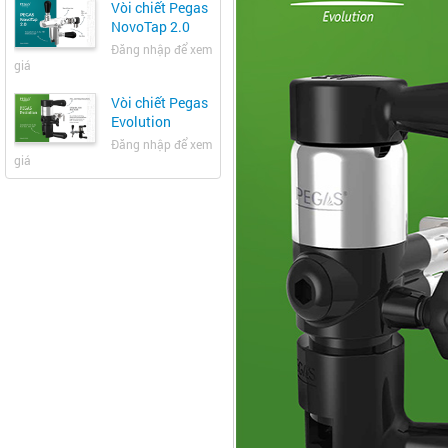
Vòi chiết Pegas
NovoTap 2.0
Đăng nhập để xem
giá
Vòi chiết Pegas
Evolution
Đăng nhập để xem
giá