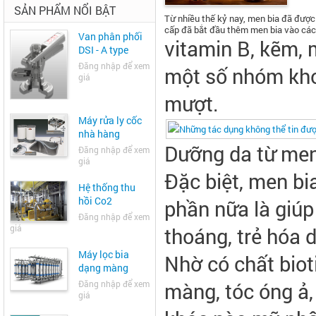
SẢN PHẨM NỔI BẬT
Từ nhiều thế kỷ nay, men bia đã đượ
cấp đã bắt đầu thêm men bia vào các 
Van phân phối
vitamin B, kẽm, 
DSI - A type
Đăng nhập để xem
một số nhóm kho
giá
mượt.
Máy rửa ly cốc
nhà hàng
Dưỡng da từ men
Đăng nhập để xem
giá
Đặc biệt, men bia
Hệ thống thu
hồi Co2
phần nữa là giúp 
Đăng nhập để xem
giá
thoáng, trẻ hóa d
Máy lọc bia
Nhờ có chất biot
dạng màng
màng, tóc óng ả,
Đăng nhập để xem
giá