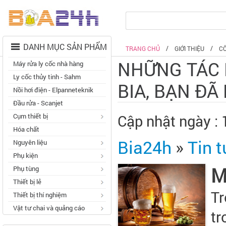
DANH MỤC SẢN PHẨM
TRANG CHỦ
GIỚI THIỆU
C
NHỮNG TÁC 
Máy rửa ly cốc nhà hàng
Ly cốc thủy tinh - Sahm
BIA, BẠN ĐÃ
Nồi hơi điện - Elpanneteknik
Đầu rửa - Scanjet
Cụm thiết bị
Cập nhật ngày :
Hóa chất
Bia24h
»
Tin t
Nguyên liệu
Phụ kiện
M
Phụ tùng
Thiết bị lẻ
Tr
Thiết bị thí nghiệm
Vật tư chai và quảng cáo
tr