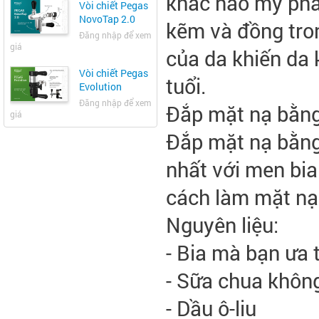
khác nào mỹ phẩ
Vòi chiết Pegas
NovoTap 2.0
kẽm và đồng tron
Đăng nhập để xem
giá
của da khiến da
Vòi chiết Pegas
tuổi.
Evolution
Đăng nhập để xem
Đắp mặt nạ bằng
giá
Đắp mặt nạ bằng
nhất với men bia
cách làm mặt nạ
Nguyên liệu:
- Bia mà bạn ưa 
- Sữa chua khôn
- Dầu ô-liu