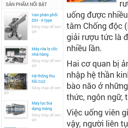
rư
SẢN PHẨM NỔI BẬT
uống được nhiều 
Van phân phối
DSI - A type
tâm Chống độc (
Đăng nhập để xem
giá
giải rượu tức là
nhiều lần.
Máy rửa ly cốc
nhà hàng
Hai cơ quan bị ả
Đăng nhập để xem
giá
nhập hệ thần kin
Hệ thống thu
hồi Co2
bào não ở những
Đăng nhập để xem
giá
thức, ngôn ngữ, th
Máy lọc bia
dạng màng
Việc uống viên g
Đăng nhập để xem
giá
vậy, người liên 