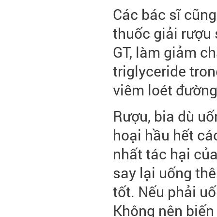
Các bác sĩ cũng
thuốc giải rượu
GT, làm giảm ch
triglyceride tro
viêm loét đường
Rượu, bia dù uố
hoại hầu hết cá
nhất tác hại của
say lại uống th
tốt. Nếu phải uố
Không nên biến 