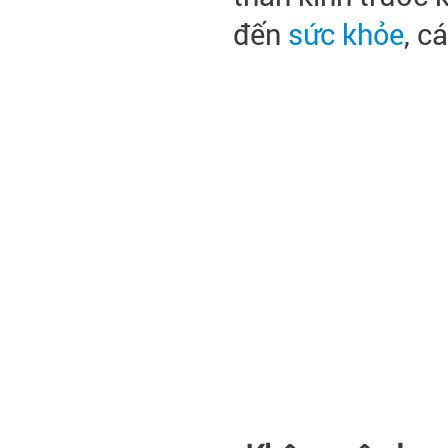
đến
sức khỏe
, c