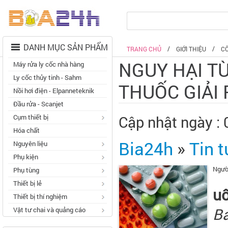
DANH MỤC SẢN PHẨM
TRANG CHỦ
GIỚI THIỆU
C
NGUY HẠI T
Máy rửa ly cốc nhà hàng
Ly cốc thủy tinh - Sahm
THUỐC GIẢI
Nồi hơi điện - Elpanneteknik
Đầu rửa - Scanjet
Cụm thiết bị
Cập nhật ngày :
Hóa chất
Bia24h
»
Tin t
Nguyên liệu
Phụ kiện
Người
Phụ tùng
Thiết bị lẻ
uố
Thiết bị thí nghiệm
B
Vật tư chai và quảng cáo