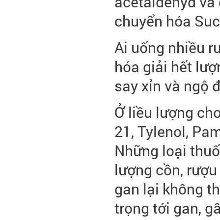
acetaldehyd và 
chuyển hóa Succ
Ai uống nhiều rư
hóa giải hết lư
say xỉn và ngộ 
Ở liều lượng c
21, Tylenol, Pa
Những loại thuố
lượng cồn, rượu 
gan lại không t
trọng tới gan, g