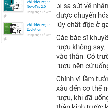
Vòi chiết Pegas
bị sa sút về nhận
NovoTap 2.0
Đăng nhập để xem
được chuyển hóa 
giá
lũy chất độc ở g
Vòi chiết Pegas
Evolution
Các bác sĩ khuy
Đăng nhập để xem
giá
rượu không say. 
vào thân. Có trư
rượu nên cứ uống
Chính vì lầm tưở
xấu đến cơ thể n
rượu, khi đã uốn
thần kinh trước 