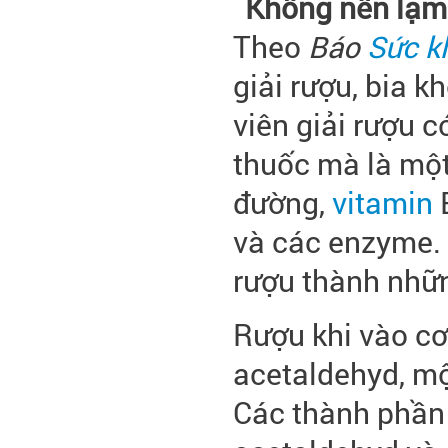
Không nên lạm 
Theo
Báo
Sức k
giải rượu, bia k
viên giải rượu c
thuốc mà là mộ
đường,
vitamin
B
và các enzyme. 
rượu thành nhữ
Rượu khi vào cơ
acetaldehyd, mộ
Các thành phần 