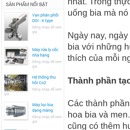
nhất. Trong thự
SẢN PHẨM NỔI BẬT
uống bia mà nó 
Van phân phối
DSI - A type
Đăng nhập để xem
giá
Ngày nay, ngày 
bia với những 
Máy rửa ly cốc
nhà hàng
thích của mỗi n
Đăng nhập để xem
giá
Hệ thống thu
Thành phần tạo
hồi Co2
Đăng nhập để xem
giá
Các thành phần
Máy lọc bia
dạng màng
hoa bia và men.
Đăng nhập để xem
giá
cũng có thêm h