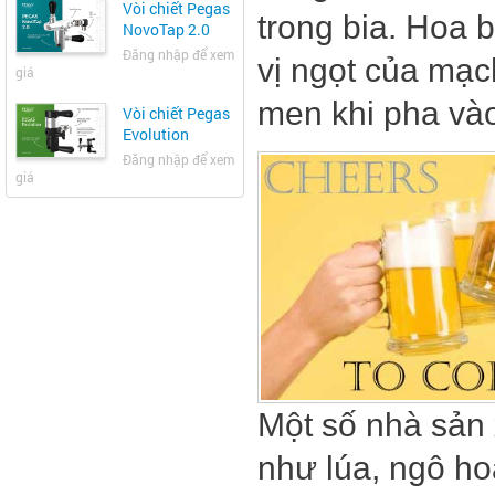
Vòi chiết Pegas
trong bia. Hoa 
NovoTap 2.0
Đăng nhập để xem
vị ngọt của mạch
giá
men khi pha và
Vòi chiết Pegas
Evolution
Đăng nhập để xem
giá
Một số nhà sản 
như lúa, ngô ho