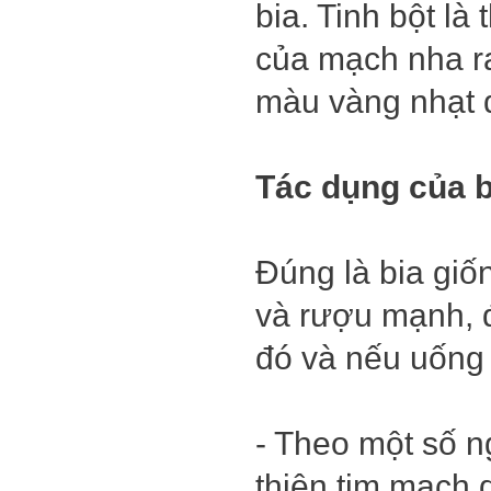
bia. Tinh bột l
của mạch nha ra
màu vàng nhạt 
Tác dụng của b
Đúng là bia giố
và rượu mạnh, 
đó và nếu uống 
- Theo một số ng
thiện tim mạch 