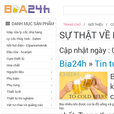
DANH MỤC SẢN PHẨM
TRANG CHỦ
GIỚI THIỆU
C
SỰ THẬT VỀ 
Máy rửa ly cốc nhà hàng
Ly cốc thủy tinh - Sahm
Nồi hơi điện - Elpanneteknik
Cập nhật ngày :
Đầu rửa - Scanjet
Cụm thiết bị
Bia24h
»
Tin t
Hóa chất
Nguyên liệu
B
Phụ kiện
k
Phụ tùng
Thiết bị lẻ
c
Thiết bị thí nghiệm
Bia nhiều khi được coi là đồ uống xã 
Vật tư chai và quảng cáo
hội.